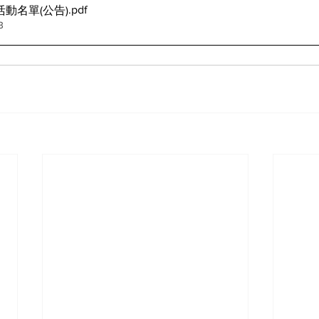
.pdf
活動名單(公告)
B