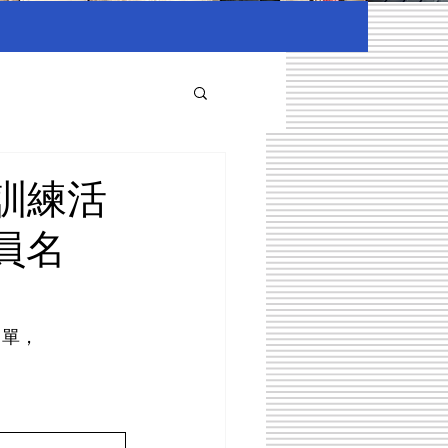
訓練活
員名
名單，