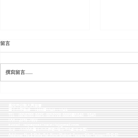
臺北市市政大樓員工子女非營
近日本會注
留言
利幼兒園、托嬰中心，訂於本
之《公務人
(115)年辦理招生，報名時
建議懲處原
115年6 月12日上午10時假市政大樓
一、懲處標準
間：本年5月25日上午10時起
違規赴港澳
11樓南區1103會議室辦理電腦抽籤
原則 對公務
至本年6月11日中午12時止，
對於未依程
撰寫留言......
作業，並全程直播。
護紀律、強化
詳臺北市政府人事處網站.
之公務人員
希望達成的效
記過、大過
質、公務倫理
處措施。本
應符合「罪責
立場，特此
因赴陸港澳未
臺北市公務人員協會
臺北市民熱線：1999轉1048、1049
「通報」等規
TEL：(02)8789-0625, (02)2720-8889轉1048、1049
響程度、情節
FAX：2345-7893
E-Mail：
taipeipsa87890625@gmail.com
動機等，即以
地址：(11008)臺北市市府路1號地下2樓(中央區)
處，甚至以免
Address: No.1 Shifu Rd.,Xinyi District, Taipei City, Taiwan (R.O.C)