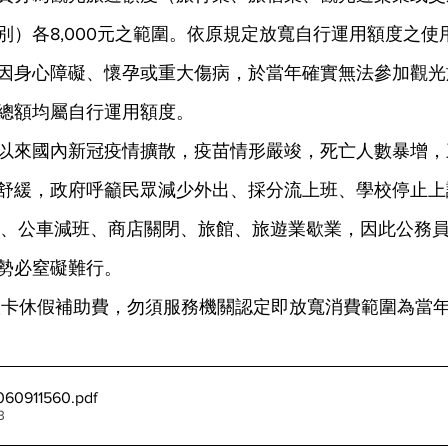
別）各8,000元之範圍。依原規定放寬自行運用額度之使
因身心障礙、懷孕或重大傷病，於當年確實無法參加觀光
總額均屬自行運用額度。
舒緩，政府呼籲民眾減少外出、採分流上班、學校停止上
路、公車減班、商店關閉、旅館、旅遊業歇業，因此公務
勢必窒礙難行。
60911560
.pdf
B