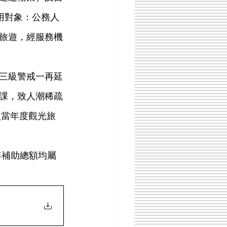
用對象：公務人
旅遊，經服務機
課，致人潮稀疏
員當年度觀光旅