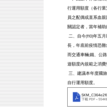
行運用額度（各行業
員之配偶或直系血親
關認定者，當年補助
 二、自今(110)年五月以來國內新冠疫情擴散，疫苗情形嚴竣，死亡人數暴增，三級警戒一再延
長，年底前疫情恐難
而交通車輛;鐵、公
遊額度內規範之消費
 三、建議本年度國旅卡休假補助費，勿須服務機關認定即放寬消費範圍為當年補助總額均屬
自行運用額度。
SKM_C364e210
下載 PDF • 554K