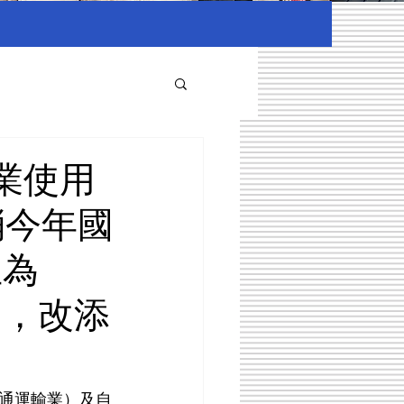
業使用
消今年國
正為
用，改添
通運輸業）及自