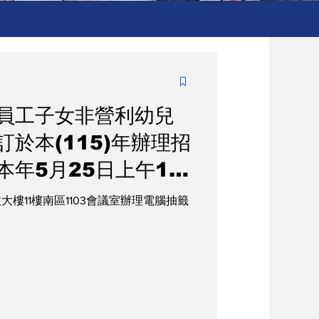
員工子女非營利幼兒
於本(115)年辦理招
本年5月25日上午10
11日中午12時止，詳
市政大樓11樓南區1103會議室辦理電腦抽籤
處網站.