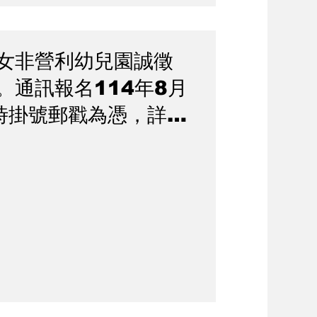
女非營利幼兒園誠徵
。通訊報名114年8月
限時掛號郵戳為憑，詳幼