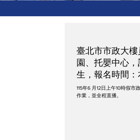
臺北市市政大樓
園、托嬰中心，訂
生，報名時間：
時起至本年6月
115年6 月12日上午10時假
作業，並全程直播。
臺北市政府人事