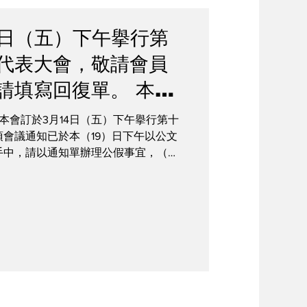
4日（五）下午擧行第
代表大會，敬請會員
請填寫回復單。 本年
，亦將於代表大會通
本會訂於3月14日（五）下午擧行第十
會議通知已於本（19）日下午以公文
名資訊，敬請期待。
手中，請以通知單辦理公假事宜，（參
務人員的權益，設立
紀念品）敬請踴躍出席並請填寫回復
公共平台，敬請遵守