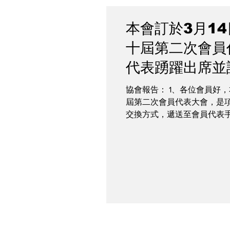
本會訂於3月1
十屆第二次會員
代表踴躍出席並
度會員聯誼活動
協會報告： 1、各位會員好，
屆第二次會員代表大會，是項
過後，即公告報
交換方式，遞送至會員代表
本群組為維護公
加人員將致贈智慧型保溫杯
單。...
會員與協會間之
及配合。