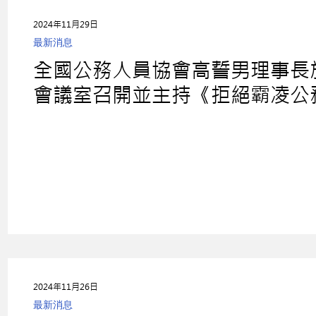
2024年11月29日
最新消息
全國公務人員協會高誓男理事長於1
會議室召開並主持《拒絕霸凌公
國民黨傅崐萁總召、王鴻薇副書
楷、柯志恩等立法委員及民眾黨
辦霸凌事件》、《完善職安法令
加班》、《改進考績制度》、《
2024年11月26日
最新消息