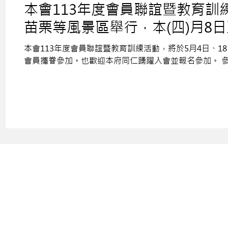
本會113年度會員聯誼暨教育訓
苗栗等風景區舉行，本(四)月8
也歡迎本府同仁踴躍入會並報名
本會113年度會員聯誼暨教育訓練活動，將於5月4日、1
會員攜眷參加。也歡迎本府同仁踴躍入會並報名參加。 參
臺北市公務人員協會
臺北市民熱線：1999轉1048、1049
TEL：(02)8789-0625, (02)2720-8889轉1048、1049
FAX：2345-7893
E-Mail：
taipeipsa87890625@gmail.com
地址：(11008)臺北市市府路1號地下2樓(中央區)
Address: No.1 Shifu Rd.,Xinyi District, Taipei City, Taiwan (R.O.C)
© 2022 臺北市公務人員協會 版權所