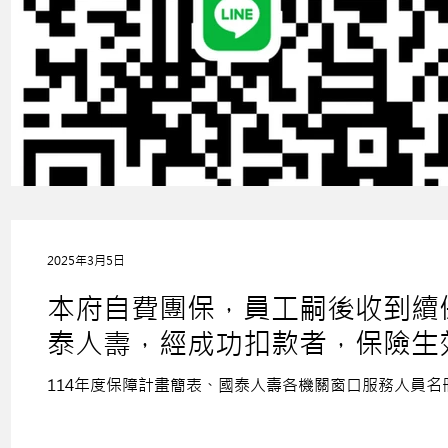
2025年3月5日
本府自費團保，員工嗣後收到續
泰人壽，經成功扣款者，保險生效
之權益。 費團本府服務電話：2720
114年度保障計畫簡表、國泰人壽各機關窗口服務人員名
姐。 17分钟前 團保函：114.3.