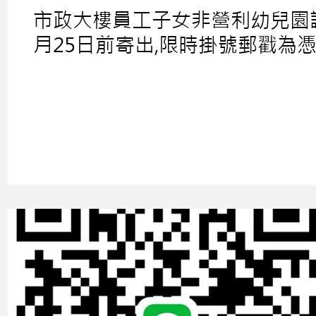
市政大樓員工子女非營利幼兒園誠
月25日前寄出,限時掛號郵戳為