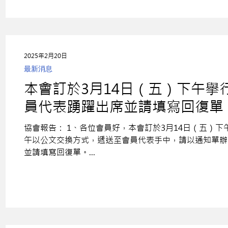
2025年2月20日
最新消息
本會訂於3月14日（五）下午
員代表踴躍出席並請填寫回復單
會通過後，即公告報名資訊，敬
協會報告： 1、各位會員好，本會訂於3月14日（五）
益，設立會員與協會間之公共平
午以公文交換方式，遞送至會員代表手中，請以通知單辦
並請填寫回復單。...