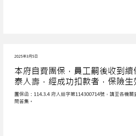
查閱。
2025年3月5日
本府自費團保，員工嗣後收到續
泰人壽，經成功扣款者，保險生效
之權益。 費團本府服務電話：2720
團保函：114.3.4 府人給字第114300714號，請
姐。
問答集。