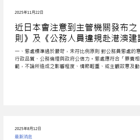
2025年11月22日
近日本會注意到主管機關發布之
則》及《公務人員違規赴港澳建
或通報之公務人員，一律採取申
一、懲處標準過於嚴苛，未符比例原則 對公務員懲處的
施。本會深感遺憾與嚴正立場，
行政品質、公務倫理與政府公信力。懲處應符合「罪責相
範，不論所造成之影響程度、情節輕重、或主觀故意及動
酒駕之嚴苛程度有過之而無不及，此舉有違行政懲處之比
樣懲處標準惴惴不安，恐動輒得咎，精神壓力倍增。 二
國家有中國、北韓、伊朗、古巴及越南等，而我們也一腳
為均納入通報與懲處範圍，未區分公務行程與私人行為，
現像。這些規範雖以維護國家機密及人民安全為名，但在
著影響，造成國家在世界上的負面形象。 三、無助於實質
2025年8月12日
最新消息