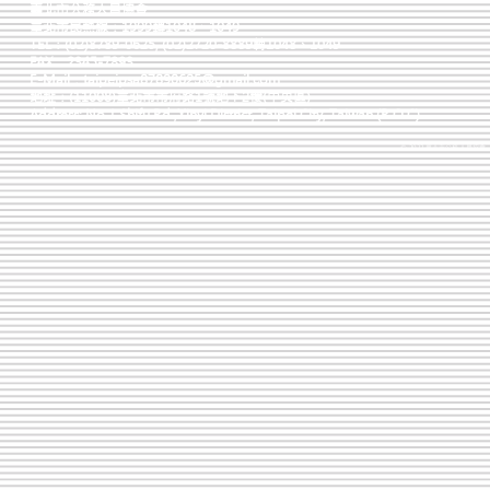
臺北市公務人員協會
臺北市民熱線：1999轉1048、1049
TEL：(02)8789-0625, (02)2720-8889轉1048、1049
FAX：2345-7893
E-Mail：
taipeipsa87890625@gmail.com
地址：(11008)臺北市市府路1號地下2樓(中央區)
Address: No.1 Shifu Rd.,Xinyi District, Taipei City, Taiwan (R.O.C)
© 2022 臺北市公務人員協會 版權所