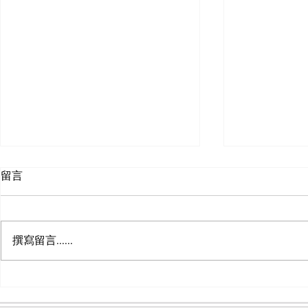
臺北市市政大樓員工子女非營
市政大樓員
留言
利幼兒園、托嬰中心，訂於本
園誠徵 幼
(115)年辦理招生，報名時
報名114年
115年6 月12日上午10時假市政大樓
間：本年5月25日上午10時起
時掛號郵戳
11樓南區1103會議室辦理電腦抽籤
至本年6月11日中午12時止，
告海報。
撰寫留言......
作業，並全程直播。
詳臺北市政府人事處網站.