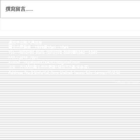
11樓南區1103會議室辦理電腦抽籤
至本年6月11日中午12時止，
告海報。
撰寫留言......
作業，並全程直播。
詳臺北市政府人事處網站.
臺北市公務人員協會
臺北市民熱線：1999轉1048、1049
TEL：(02)8789-0625, (02)2720-8889轉1048、1049
FAX：2345-7893
E-Mail：
taipeipsa87890625@gmail.com
地址：(11008)臺北市市府路1號地下2樓(中央區)
Address: No.1 Shifu Rd.,Xinyi District, Taipei City, Taiwan (R.O.C)
© 2022 臺北市公務人員協會 版權所