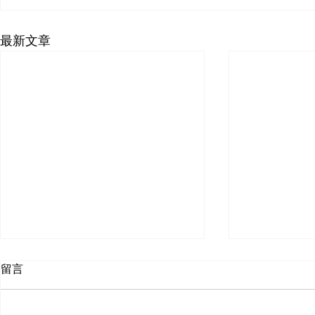
最新文章
臺北市市政大樓員工子女非營
市政大樓員
留言
利幼兒園、托嬰中心，訂於本
園誠徵 幼
(115)年辦理招生，報名時
報名114年
115年6 月12日上午10時假市政大樓
間：本年5月25日上午10時起
時掛號郵戳