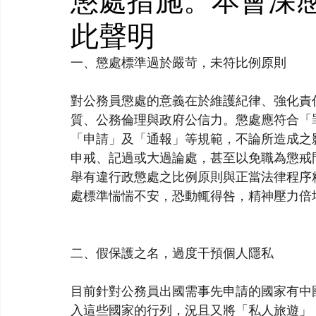
懲處措施。本會深
此聲明
一、懲處標準過於嚴苛，未符比例原則
對公務員懲處的意義在於維護紀律、強化責
質、公務倫理與政府公信力。懲處應符合「
「申請」及「通報」等規範，不論所造成之
申戒、記過或大過論處，甚至以免職為懲戒
舉有違行政懲處之比例原則與正當法律程序
處標準惴惴不安，恐動輒得咎，精神壓力倍
二、假保護之名，過度干預個人隱私
目前針對公務員出國需事先申請的國家有中
入這些國家的行列，況且又將「私人旅遊」